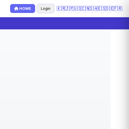
🇰🇷
🇯🇵
🇺🇸
🇨🇳
🇸🇦
🇪🇸
🇩🇪
🇫🇷
HOME
Login