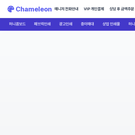
Chameleon
매니저 전화안내
VIP 개인결제
상담 후 금액주문
허니콤보드
패브릭인쇄
광고인쇄
종이매대
상업 인쇄물
허니