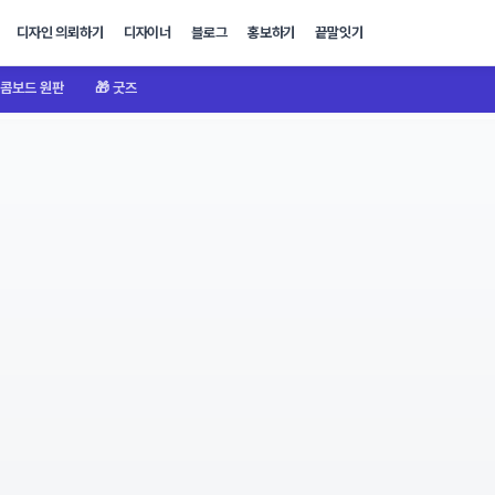
디자인 의뢰하기
디자이너
블로그
홍보하기
끝말잇기
콤보드 원판
🎁 굿즈