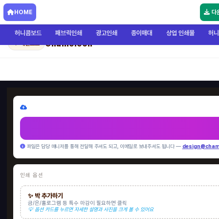
HOME
다
허니콤보드
패브릭인쇄
광고인쇄
종이매대
상업 인쇄물
허니
Chameleon
← 메인으로
파일은 담당 매니저를 통해 전달해 주셔도 되고, 이메일로 보내주셔도 됩니다 —
design@cham
인쇄 옵션
✨ 박 추가하기
금/은/홀로그램 등 특수 마감이 필요하면 클릭
💡 옵션 카드를 누르면 자세한 설명과 사진을 크게 볼 수 있어요