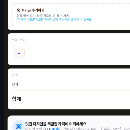
🛠️ 후가공 추가하기
형압·미싱·오시·타공·귀도리 등 특수 가공
💡 옵션 카드를 누르면 자세한 설명과 사진을 크게 볼 수 있어요
주문 수량
−
가격
단가
합계
멋진 디자인을 저렴한 가격에 의뢰하세요
디자인 의뢰
30,000원
· 전문 디자이너가 제작해 드립니다 · 영업일 2~