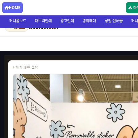
HOME
다
허니콤보드
패브릭인쇄
광고인쇄
종이매대
상업 인쇄물
허니
Chameleon
← 메인으로
시트지 종류 선택