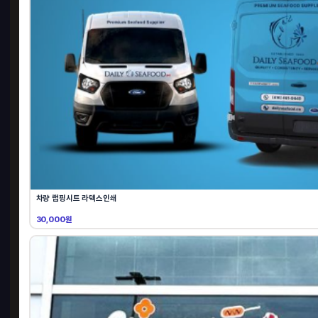
차량 랩핑시트 라텍스인쇄
30,000원