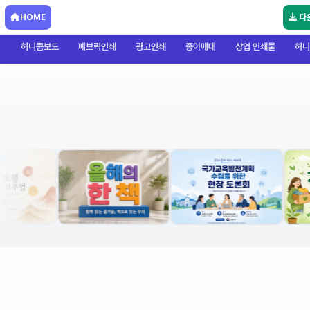
HOME
다
허니콤보드
패브릭인쇄
광고인쇄
종이매대
상업 인쇄물
허니