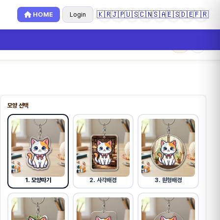
🇰🇷
🇯🇵
🇺🇸
🇨🇳
🇸🇦
🇪🇸
🇩🇪
🇫🇷
HOME
Login
×
0
모양 선택
1. 모양따기
2. 사각배경
3. 원형배경