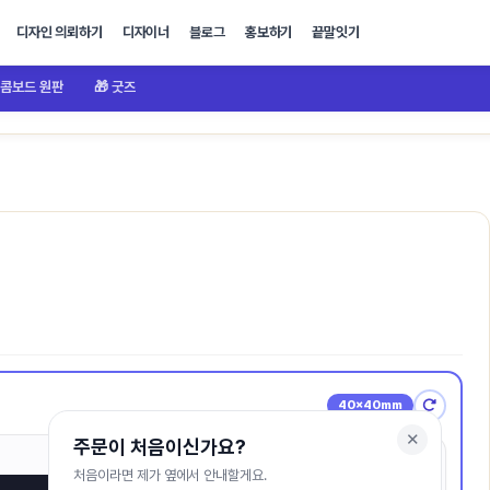
디자인 의뢰하기
디자이너
블로그
홍보하기
끝말잇기
콤보드 원판
🎁 굿즈
40×40mm
✕
주문이 처음이신가요?
처음이라면 제가 옆에서 안내할게요.