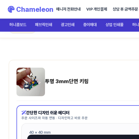
Chameleon
매니저 전화안내
VIP 개인결제
상담 후 금액주문
허니콤보드
패브릭인쇄
광고인쇄
종이매대
상업 인쇄물
허니
Chameleon
투명 3mm단면 키링
← 메인으로
투명 3mm단면 키링
간단한 디자인 쉬운 에디터
주문 사이즈와 자동 연동 · 디자인하고 바로 주문
40 × 40 mm