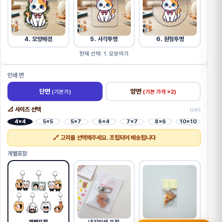
4. 모양배경
5. 사각투명
6. 원형투명
현재 선택: 1. 모양따기
인쇄 면
단면
양면
(기본가)
(기본 가격 ×2)
📐 사이즈 선택
(cm)
4×4
5×5
5×7
6×4
7×7
8×6
10×10
🔗 고리를 선택해주세요. 조립되어 배송됩니다
개별포장
내지인쇄 포장