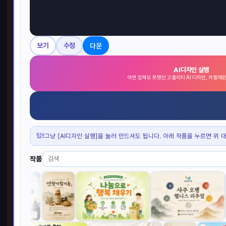
명함
다운
보기
수정
90 x
AI디자인 실행
5,
어떤 업체도 못했던 고퀄리티 AI 디자인, 카멜레
BE
팁!!
그냥 [AI디자인 실행]을 눌러 만드셔도 됩니다. 아래 작품을 누르면 위 
작품