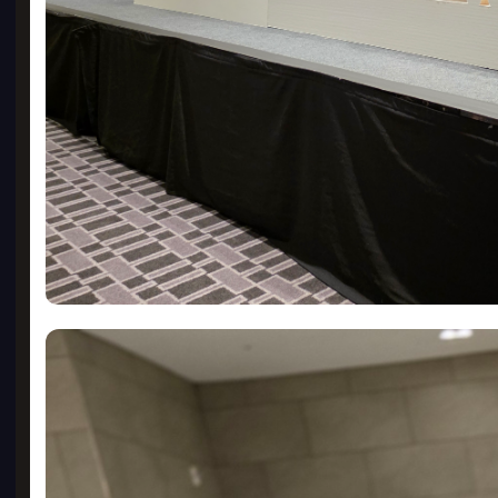
허니콤
가공 전
RA