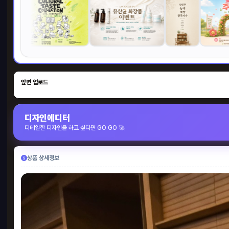
종이
앞면 업로드
210 
50
디자인에디터
디테일한 디자인을 하고 싶다면 GO GO 🚀
BE
상품 상세정보