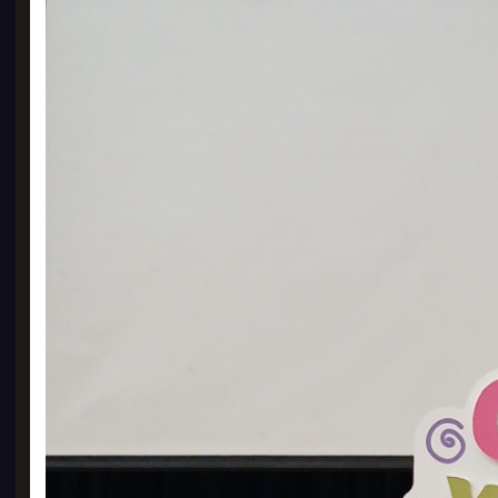
반투
5 x 
1,7