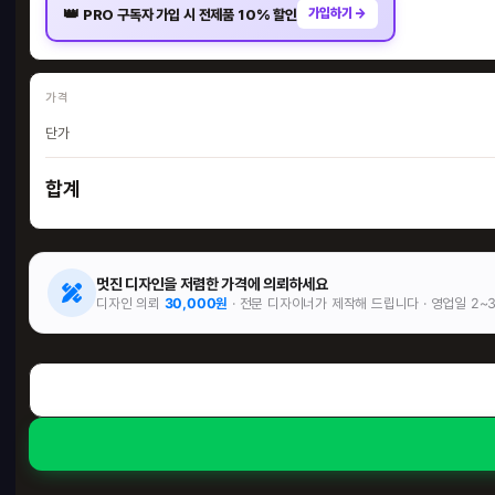
👑
가입하기 →
PRO 구독자 가입 시 전제품 10% 할인
가격
단가
합계
멋진 디자인을 저렴한 가격에 의뢰하세요
디자인 의뢰
30,000원
· 전문 디자이너가 제작해 드립니다 · 영업일 2~
1단
900 
22
HO