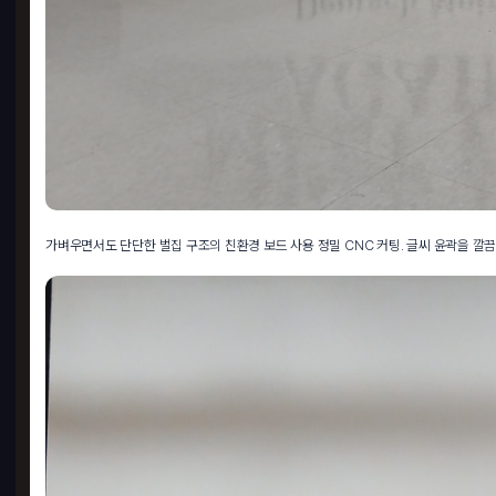
가벼우면서도 단단한 벌집 구조의 친환경 보드 사용 정밀 CNC 커팅. 글씨 윤곽을 깔
반투
5 x 
2,
GO