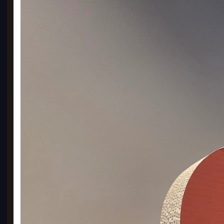
성수동
키링, 
GO