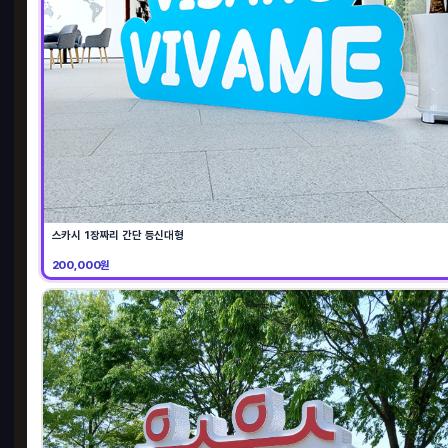
허니
전시부스
HO
스카시 1장짜리 간단 등신대형
200,000원