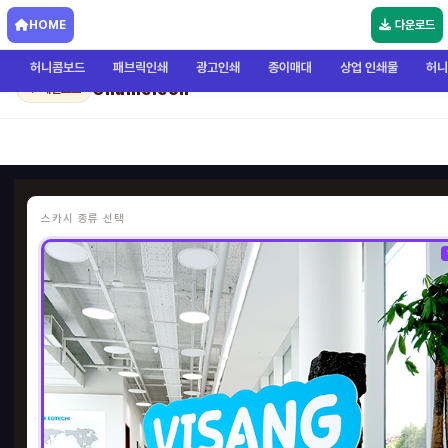
HOME
다운로드
허니콤보드
패브릭인쇄
광고인쇄
종이매대
상업 인쇄물
허니
Chameleon
← 메인으로
스카시 종류 선택