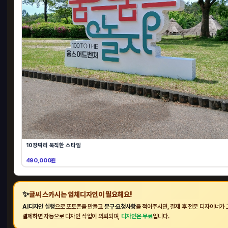
허니
1000
99
HO
10장짜리 묵직한 스타일
490,000원
✨
글씨 스카시는 입체디자인이 필요해요!
AI디자인 실행
으로 포토존을 만들고
문구·요청사항
을 적어주시면, 결제 후 전문 디자이너가 
결제하면 자동으로 디자인 작업이 의뢰되며,
디자인은 무료
입니다.