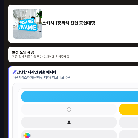
스카시 1장짜리 간단 등신대형
칼선 도안 제공
전용 칼선 템플릿을 받아 디자인에 맞춰주세요.
간단한 디자인 쉬운 에디터
주문 사이즈와 자동 연동 · 디자인하고 바로 주문
허니
300
50