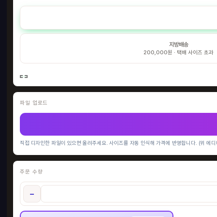
지방배송
200,000원 · 택배 사이즈 초과
파일 업로드
허니
300
12
직접 디자인한 파일이 있으면 올려주세요. 사이즈를 자동 인식해 가격에 반영합니다. (위 에디
HO
주문 수량
−