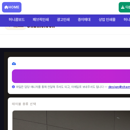
HOME
다
허니콤보드
패브릭인쇄
광고인쇄
종이매대
상업 인쇄물
허니
Chameleon
← 메인으로
파일은 담당 매니저를 통해 전달해 주셔도 되고, 이메일로 보내주셔도 됩니다 —
design@cham
테이블 종류 선택