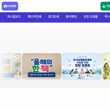
HOME
다
허니콤보드
패브릭인쇄
광고인쇄
종이매대
상업 인쇄물
허니