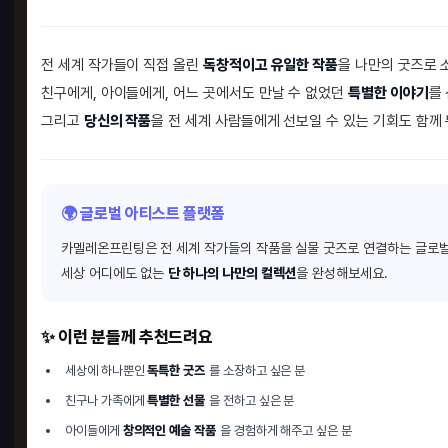
전 세계 작가들이 직접 올린
독창적이고 유일한 작품
을 나만의 굿즈로 
친구에게, 아이들에게, 어느 곳에서도 만날 수 없었던
특별한 이야기
를
그리고
당신의 작품
을 전 세계 사람들에게 선보일 수 있는 기회도 함께
🌍 글로벌 아티스트 플랫폼
카멜레온프린팅은 전 세계 작가들의 작품을 실물 굿즈로 연결하는 글로벌
세상 어디에도 없는
단 하나의 나만의 컬렉션
을 완성해보세요.
✨ 이런 분들께 추천드려요
세상에 하나뿐인
독특한 굿즈
를 소장하고 싶은 분
친구나 가족에게
특별한 선물
을 전하고 싶은 분
아이들에게
창의적인 예술 작품
을 경험하게 해주고 싶은 분