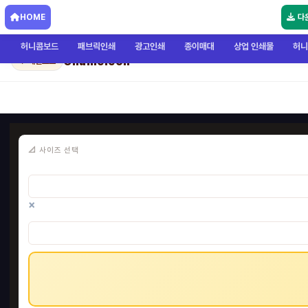
HOME
다
허니콤보드
패브릭인쇄
광고인쇄
종이매대
상업 인쇄물
허니
Chameleon
← 메인으로
📐 사이즈 선택
×