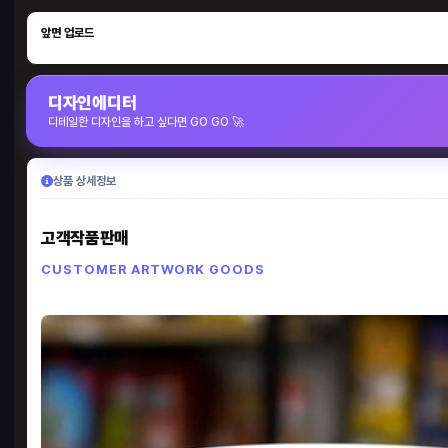
앞면 업로드
명함
디자인에디터
디테일한 디자인을 하고 싶다면 GO GO 🚀
90 x
5,
상품 상세정보
BE
고객작품판매
CUSTOMER ARTWORK GOODS