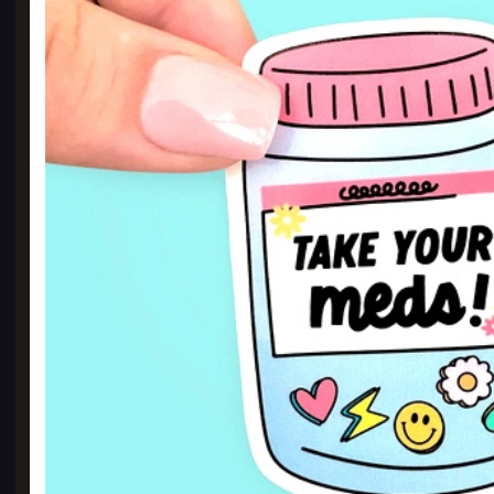
후드
Opti
18
GO