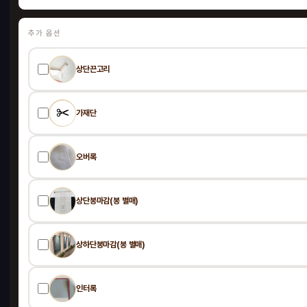
추가 옵션
허니
전시부스
상단끈고리
HO
가재단
오버록
상단봉마감(봉 별매)
상하단봉마감(봉 별매)
인터록