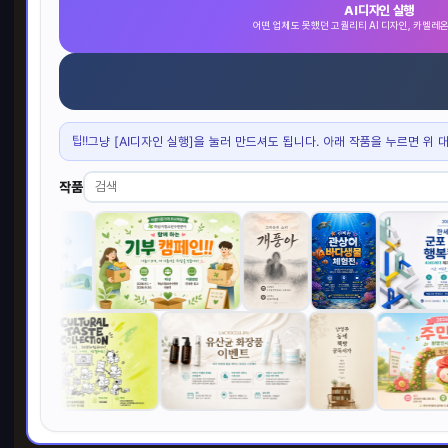
AI디자인 실행
어떤 업체도 못했던 고퀄리티 AI 디자인, 카멜레
광고
현수막·
BE
팁!!
그냥 [AI디자인 실행]을 눌러 만드셔도 됩니다. 아래 작품을 누르면 위 
작품