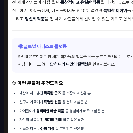
전 세계 작가들이 직접 올린
독창적이고 유일한 작품
을 나만의 굿즈로 
친구에게, 아이들에게, 어느 곳에서도 만날 수 없었던
특별한 이야기
를
그리고
당신의 작품
을 전 세계 사람들에게 선보일 수 있는 기회도 함께
🌍 글로벌 아티스트 플랫폼
카멜레온프린팅은 전 세계 작가들의 작품을 실물 굿즈로 연결하는 글로벌
세상 어디에도 없는
단 하나의 나만의 컬렉션
을 완성해보세요.
✨ 이런 분들께 추천드려요
세상에 하나뿐인
독특한 굿즈
를 소장하고 싶은 분
친구나 가족에게
특별한 선물
을 전하고 싶은 분
아이들에게
창의적인 예술 작품
을 경험하게 해주고 싶은 분
자신의 작품을
전 세계에 판매
하고 싶은 작가
남들과 다른
나만의 개성
을 표현하고 싶은 분