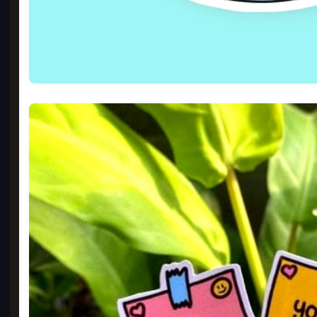
맨투
400
18
GO