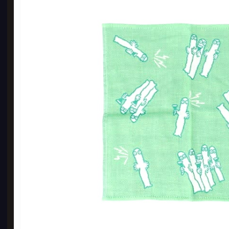
현수
600 
5,