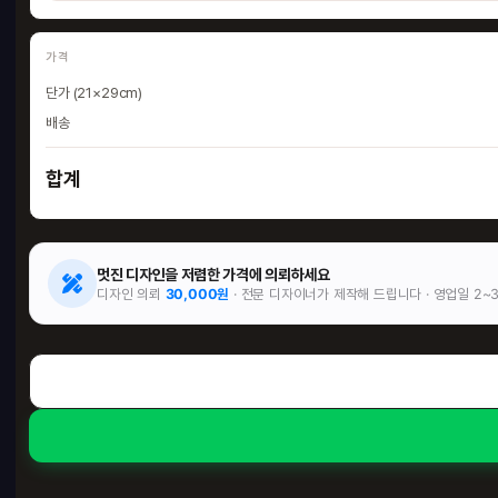
가격
단가 (21×29cm)
배송
합계
허니
멋진 디자인을 저렴한 가격에 의뢰하세요
300
디자인 의뢰
30,000원
· 전문 디자이너가 제작해 드립니다 · 영업일 2~
12
HO