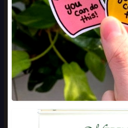
반투
5 x 
2,
GO