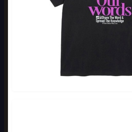
실사
1000
11,
BE