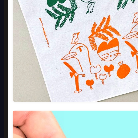
반팔
500
6,
GO