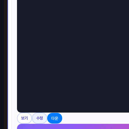
허니
300
다운
보기
수정
50