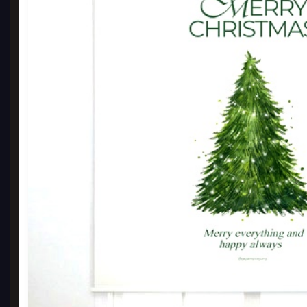
반투
5 x 
1,7