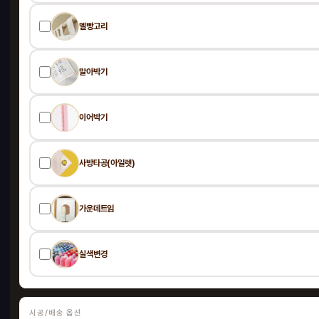
멜빵고리
허니
말아박기
1000
99
이어박기
HO
사방타공(아일렛)
가운데트임
실색변경
시공/배송 옵션