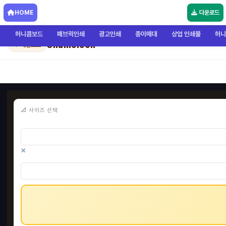
HOME
다운로드
허니콤보드
패브릭인쇄
광고인쇄
종이매대
상업 인쇄물
허니
Chameleon
← 메인으로
📐 사이즈 선택
×