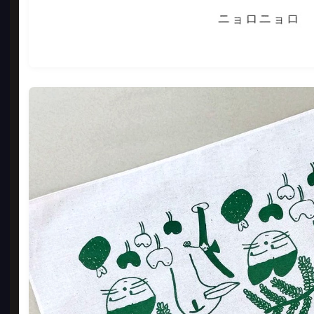
성수동
키링, 
GO