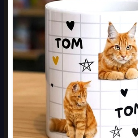
종이
210 
50
BE