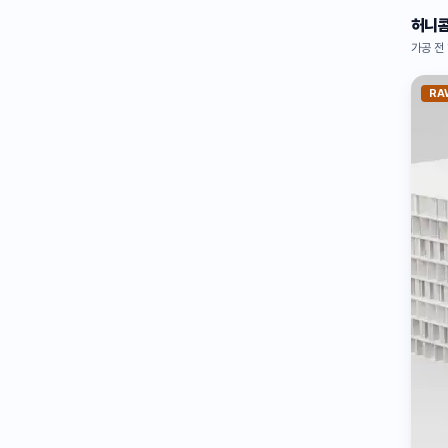
허니콤
가공 전
RA