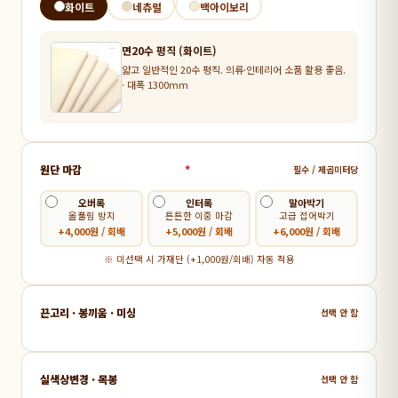
화이트
네츄럴
백아이보리
면20수 평직 (화이트)
얇고 일반적인 20수 평직. 의류·인테리어 소품 활용 좋음.
· 대폭 1300mm
원단 마감
*
필수 / 제곱미터당
오버록
인터록
말아박기
올풀림 방지
튼튼한 이중 마감
고급 접어박기
+4,000원 / 회배
+5,000원 / 회배
+6,000원 / 회배
※ 미선택 시 가재단 (+1,000원/회배) 자동 적용
끈고리 · 봉끼움 · 미싱
선택 안 함
실색상변경 · 목봉
선택 안 함