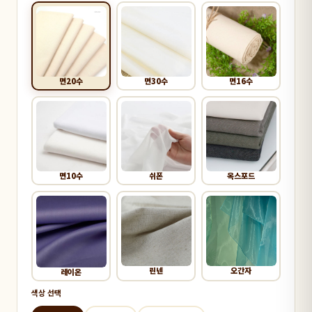
면20수
면30수
면16수
면10수
쉬폰
옥스포드
린넨
오간자
레이온
색상 선택