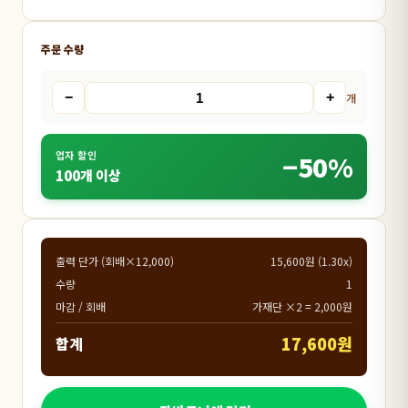
주문 수량
−
+
개
업자 할인
−50%
100개 이상
출력 단가 (회배×12,000)
15,600원 (1.30x)
수량
1
마감 / 회배
가재단 ×2 = 2,000원
17,600원
합계