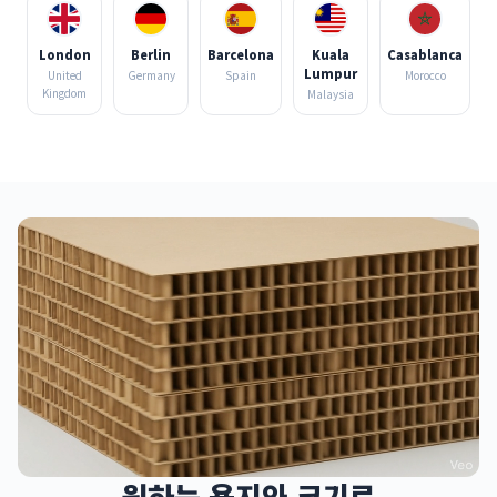
London
Berlin
Barcelona
Kuala
Casablanca
Lumpur
United
Germany
Spain
Morocco
Kingdom
Malaysia
원하는 용지와 크기로