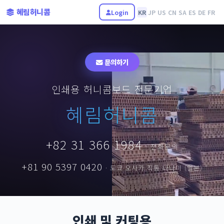
혜림허니콤
Login
KR
JP
US
CN
SA
ES
DE
FR
문의하기
인쇄용 허니콤보드 전문기업
혜림허니콤
+82 31 366 1984
· 전화문의
+81 90 5397 0420
· 도쿄·오사카 직통 나나미 (일본)
인쇄 및 커팅용