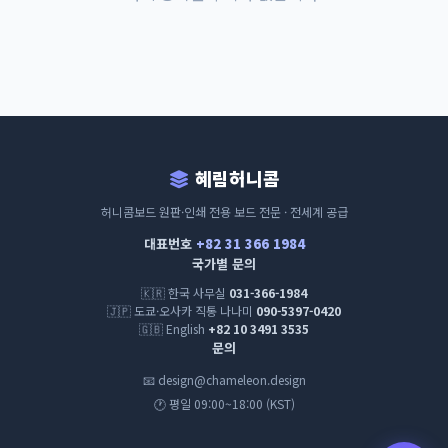
혜림허니콤
허니콤보드 원판·인쇄 전용 보드 전문 · 전세계 공급
대표번호
+82 31 366 1984
국가별 문의
🇰🇷
한국 사무실
031-366-1984
🇯🇵
도쿄·오사카 직통 나나미
090-5397-0420
🇬🇧 English
+82 10 3491 3535
문의
📧 design@chameleon.design
🕐 평일 09:00~18:00 (KST)