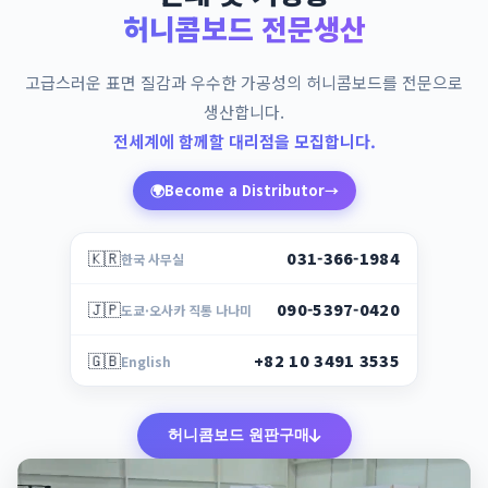
허니콤보드 전문생산
고급스러운 표면 질감과 우수한 가공성의 허니콤보드를 전문으로
생산합니다.
전세계에 함께할 대리점을 모집합니다.
🌍
Become a Distributor
→
🇰🇷
031-366-1984
한국 사무실
🇯🇵
090-5397-0420
도쿄·오사카 직통 나나미
🇬🇧
+82 10 3491 3535
English
허니콤보드 원판구매