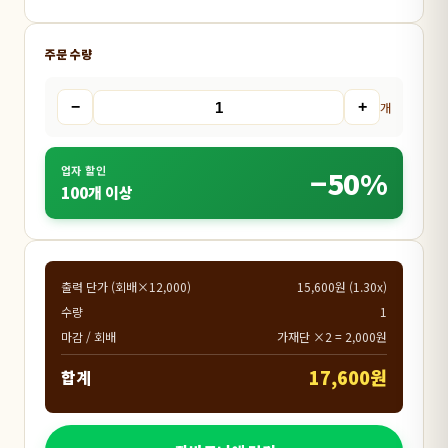
주문 수량
−
+
개
업자 할인
−50%
100개 이상
출력 단가 (회배×12,000)
15,600원 (1.30x)
수량
1
마감 / 회배
가재단 ×2 = 2,000원
17,600원
합계