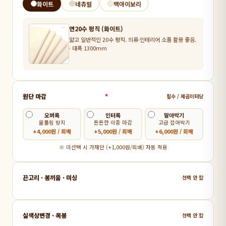
화이트
네츄럴
백아이보리
면20수 평직 (화이트)
얇고 일반적인 20수 평직. 의류·인테리어 소품 활용 좋음.
· 대폭 1300mm
원단 마감
*
필수 / 제곱미터당
오버록
인터록
말아박기
올풀림 방지
튼튼한 이중 마감
고급 접어박기
+4,000원 / 회배
+5,000원 / 회배
+6,000원 / 회배
※ 미선택 시 가재단 (+1,000원/회배) 자동 적용
끈고리 · 봉끼움 · 미싱
선택 안 함
실색상변경 · 목봉
선택 안 함